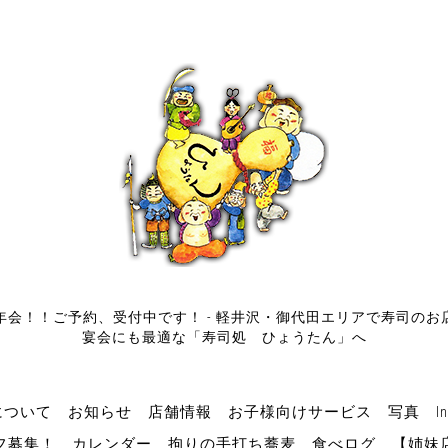
年会！！ご予約、受付中です！ - 軽井沢・御代田エリアで寿司のお
宴会にも最適な「寿司処 ひょうたん」へ
について
お知らせ
店舗情報
お子様向けサービス
写真
In
フ募集！
カレンダー
拘りの手打ち蕎麦
食べログ
【姉妹