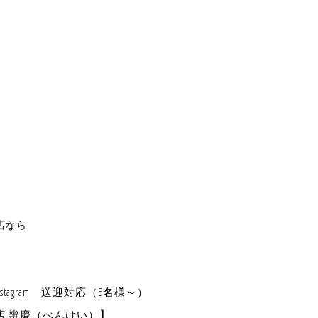
店なら
stagram
送迎対応（5名様～）
店 辨慶（べんけい）】